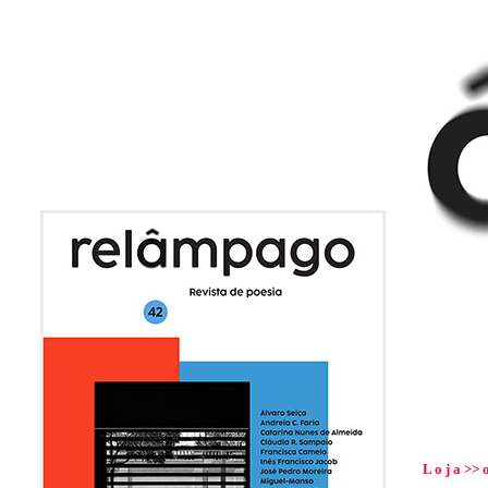
Cli
L o j a >> o